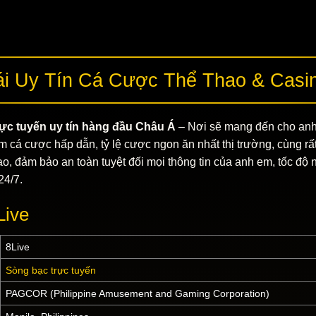
i Uy Tín Cá Cược Thể Thao & Casi
trực tuyến uy tín hàng đầu Châu Á
– Nơi sẽ mang đến cho anh e
m cá cược hấp dẫn, tỷ lệ cược ngon ăn nhất thị trường, cùng r
, đảm bảo an toàn tuyệt đối mọi thông tin của anh em, tốc độ n
24/7.
Live
8Live
Sòng bạc trực tuyến
PAGCOR (Philippine Amusement and Gaming Corporation)