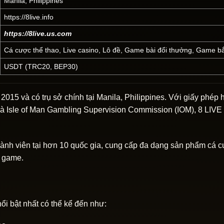
Manila, Philippines
https://8live.info
https://8live.us.com
Cá cược thể thao, Live casino, Lô đề, Game bài đổi thưởng, Game b
USDT (TRC20, BEP30)
 2015 và có trụ sở chính tại Manila, Philippines. Với giấy ph
) và Isle of Man Gambling Supervision Commission (IOM), 8 LIVE 
thành viên tại hơn 10 quốc gia, cung cấp đa dạng sản phẩm cá c
s game.
ổi bật nhất có thể kể đến như: