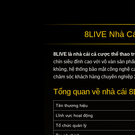
8LIVE Nhà Cá
8LIVE là nhà cái cá cược thể thao 
chín siêu đỉnh cao với vô vàn sản phẩ
khủng, hệ thống bảo mật công nghệ cao
chăm sóc khách hàng chuyên nghiệp 
Tổng quan về nhà cái 8
Tên thương hiệu
Lĩnh vực hoạt động
Tổ chức quản lý