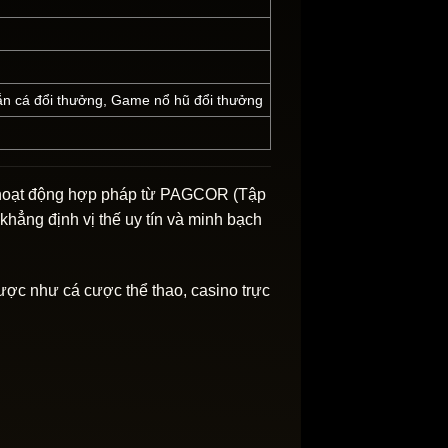
ắn cá đổi thưởng, Game nổ hũ đổi thưởng
ép hoạt động hợp pháp từ PAGCOR (Tập
khẳng định vị thế uy tín và minh bạch
ược như cá cược thể thao, casino trực