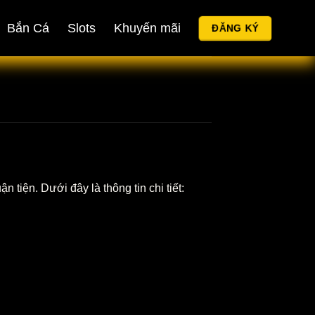
Bắn Cá
Slots
Khuyến mãi
ĐĂNG KÝ
 tiện. Dưới đây là thông tin chi tiết: