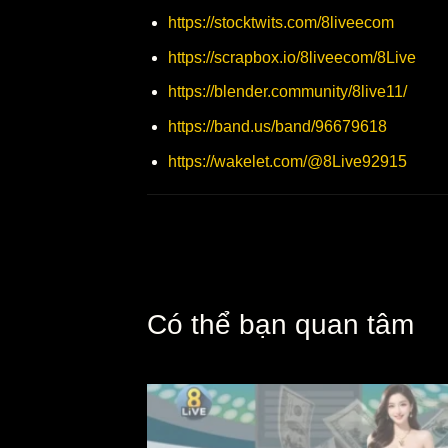
https://stocktwits.com/8liveecom
https://scrapbox.io/8liveecom/8Live
https://blender.community/8live11/
https://band.us/band/96679618
https://wakelet.com/@8Live92915
Có thể bạn quan tâm