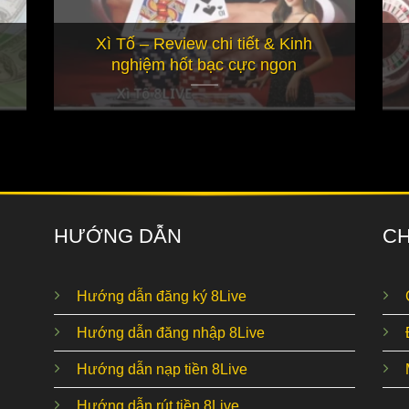
Xì Tố – Review chi tiết & Kinh
nghiệm hốt bạc cực ngon
HƯỚNG DẪN
CH
Hướng dẫn đăng ký 8Live
Hướng dẫn đăng nhập 8Live
Hướng dẫn nạp tiền 8Live
Hướng dẫn rút tiền 8Live