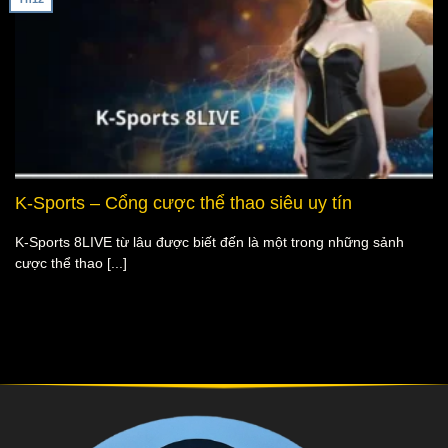
K-Sports – Cổng cược thể thao siêu uy tín
K-Sports 8LIVE từ lâu được biết đến là một trong những sảnh
cược thể thao [...]