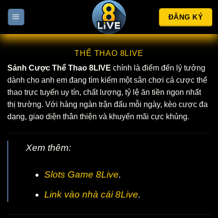
Chuyển
ĐĂNG KÝ
đến
nội
dung
THỂ THAO 8LIVE
Sảnh Cược Thể Thao 8LIVE
chính là điểm đến lý tưởng
dành cho anh em đang tìm kiếm một sân chơi cá cược thể
thao trực tuyến uy tín, chất lượng, tỷ lệ ăn tiền ngon nhất
thị trường. Với hàng ngàn trận đấu mỗi ngày, kèo cược đa
dạng, giao diện thân thiện và khuyến mãi cực khủng.
Xem thêm:
Slots Game 8Live
.
Link vào nhà cái 8Live
.