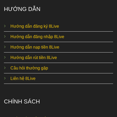
HƯỚNG DẪN
Hướng dẫn đăng ký 8Live
Hướng dẫn đăng nhập 8Live
Hướng dẫn nạp tiền 8Live
Hướng dẫn rút tiền 8Live
Câu hỏi thường gặp
Liên hệ 8Live
CHÍNH SÁCH