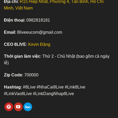
Địa chỉ
:
R15 Hiệp Nhất, Phường 4, Tân Bình, Hồ Chí
Minh, Việt Nam
Điện thoại
: 0982818181
Email
:
8liveeucom@gmail.com
CEO 8LIVE
:
Kevin Đặng
Thời gian làm việc
: Thứ 2 - Chủ Nhật (bao gồm cả ngày
lễ)
Zip Code
: 700000
Hashtag
: #8Live #NhaCai8Live #Link8Live
#LinkVao8Live #LinkDangNhap8Live