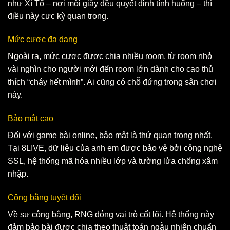
như Xì Tố – nơi mỗi giây đều quyết định tính huống – thì
điều này cực kỳ quan trọng.
Mức cược đa dạng
Ngoài ra, mức cược được chia nhiều room, từ room nhỏ
vài nghìn cho người mới đến room lớn dành cho cao thủ
thích “cháy hết mình”. Ai cũng có chỗ đứng trong sân chơi
này.
Bảo mật cao
Đối với game bài online, bảo mật là thứ quan trọng nhất.
Tại 8LIVE, dữ liệu của anh em được bảo vệ bởi công nghệ
SSL, hệ thống mã hóa nhiều lớp và tường lửa chống xâm
nhập.
Công bằng tuyệt đối
Về sự công bằng, RNG đóng vai trò cốt lõi. Hệ thống này
đảm bảo bài được chia theo thuật toán ngẫu nhiên chuẩn