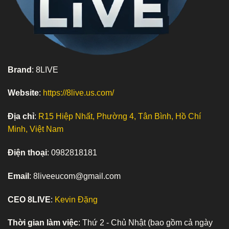
Brand
: 8LIVE
Website
:
https://8live.us.com/
Địa chỉ
:
R15 Hiệp Nhất, Phường 4, Tân Bình, Hồ Chí
Minh, Việt Nam
Điện thoại
: 0982818181
Email
:
8liveeucom@gmail.com
CEO 8LIVE
:
Kevin Đặng
Thời gian làm việc
: Thứ 2 - Chủ Nhật (bao gồm cả ngày