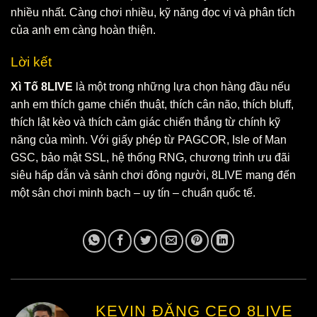
nhiều nhất. Càng chơi nhiều, kỹ năng đọc vị và phân tích
của anh em càng hoàn thiện.
Lời kết
Xì Tố 8LIVE
là một trong những lựa chọn hàng đầu nếu
anh em thích game chiến thuật, thích cân não, thích bluff,
thích lật kèo và thích cảm giác chiến thắng từ chính kỹ
năng của mình. Với giấy phép từ PAGCOR, Isle of Man
GSC, bảo mật SSL, hệ thống RNG, chương trình ưu đãi
siêu hấp dẫn và sảnh chơi đông người, 8LIVE mang đến
một sân chơi minh bạch – uy tín – chuẩn quốc tế.
KEVIN ĐẶNG CEO 8LIVE