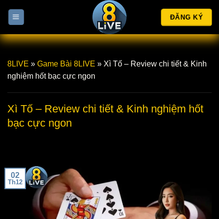
Chuyển
ĐĂNG KÝ
đến
nội
dung
8LIVE
»
Game Bài 8LIVE
»
Xì Tố – Review chi tiết & Kinh
nghiệm hốt bạc cực ngon
Xì Tố – Review chi tiết & Kinh nghiệm hốt
bạc cực ngon
02
Th12