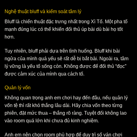
Nghệ thuật bluff và kiểm soát tâm lý
Bluff là chiến thuật đặc trưng nhất trong Xì Tố. Một pha tố
mạnh đúng lúc có thể khiến đối thủ úp bài dù bài họ tốt
hơn.
Tuy nhiên, bluff phải dựa trên tình huống. Bluff khi bài
ngửa của mình quá yếu sẽ rất dễ bị bắt bài. Ngoài ra, tâm
lý vững là yếu tố sống còn. Không được để đối thủ “đọc”
được cảm xúc của mình qua cách tố.
Quản lý vốn
Không quan trọng anh em chơi hay đến đâu, nếu quản lý
vốn tệ thì rất khó thắng lâu dài. Hãy chia vốn theo từng
phiên, đặt mức thua – thắng rõ ràng. Tuyệt đối không lao
vào room quá lớn khi chưa đủ kinh nghiệm.
Anh em nên chọn room phù hợp để duy trì số ván chơi